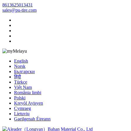
8613625013431
sales@pu-tire.com
Melayu
English
Norsk
Български
हिंदी
Türkçe
Việt Nam
România limbi
Polski
Kreyòl Ayisyen
Cymraeg
Lietuvių
Gaeilgenah Éireann