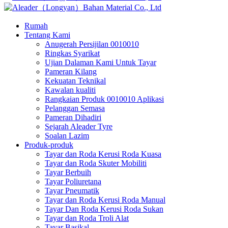
Rumah
Tentang Kami
Anugerah Persijilan 0010010
Ringkas Syarikat
Ujian Dalaman Kami Untuk Tayar
Pameran Kilang
Kekuatan Teknikal
Kawalan kualiti
Rangkaian Produk 0010010 Aplikasi
Pelanggan Semasa
Pameran Dihadiri
Sejarah Aleader Tyre
Soalan Lazim
Produk-produk
Tayar dan Roda Kerusi Roda Kuasa
Tayar dan Roda Skuter Mobiliti
Tayar Berbuih
Tayar Poliuretana
Tayar Pneumatik
Tayar dan Roda Kerusi Roda Manual
Tayar Dan Roda Kerusi Roda Sukan
Tayar dan Roda Troli Alat
Tayar Basikal