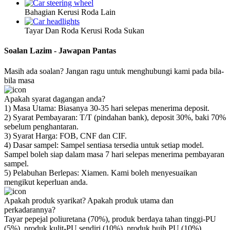
Bahagian Kerusi Roda Lain
Tayar Dan Roda Kerusi Roda Sukan
Soalan Lazim - Jawapan Pantas
Masih ada soalan? Jangan ragu untuk menghubungi kami pada bila-
bila masa
Apakah syarat dagangan anda?
1) Masa Utama: Biasanya 30-35 hari selepas menerima deposit.
2) Syarat Pembayaran: T/T (pindahan bank), deposit 30%, baki 70%
sebelum penghantaran.
3) Syarat Harga: FOB, CNF dan CIF.
4) Dasar sampel: Sampel sentiasa tersedia untuk setiap model.
Sampel boleh siap dalam masa 7 hari selepas menerima pembayaran
sampel.
5) Pelabuhan Berlepas: Xiamen. Kami boleh menyesuaikan
mengikut keperluan anda.
Apakah produk syarikat? Apakah produk utama dan
perkadarannya?
Tayar pepejal poliuretana (70%), produk berdaya tahan tinggi-PU
(5%), produk kulit-PU sendiri (10%), produk buih PU (10%),