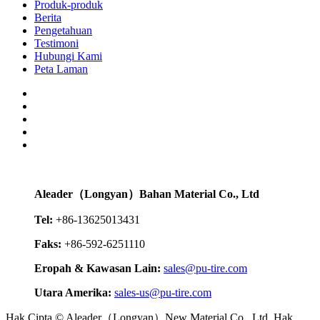
Produk-produk
Berita
Pengetahuan
Testimoni
Hubungi Kami
Peta Laman
Aleader（Longyan）Bahan Material Co., Ltd
Tel:
+86-13625013431
Faks:
+86-592-6251110
Eropah & Kawasan Lain:
sales@pu-tire.com
Utara Amerika:
sales-us@pu-tire.com
Hak Cipta © Aleader（Longyan）New Material Co., Ltd. Hak