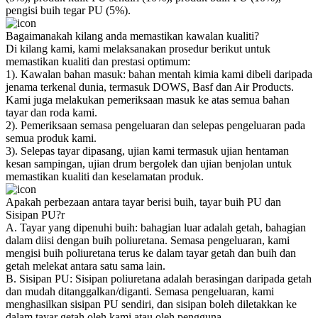
pengisi buih tegar PU (5%).
Bagaimanakah kilang anda memastikan kawalan kualiti?
Di kilang kami, kami melaksanakan prosedur berikut untuk
memastikan kualiti dan prestasi optimum:
1). Kawalan bahan masuk: bahan mentah kimia kami dibeli daripada
jenama terkenal dunia, termasuk DOWS, Basf dan Air Products.
Kami juga melakukan pemeriksaan masuk ke atas semua bahan
tayar dan roda kami.
2). Pemeriksaan semasa pengeluaran dan selepas pengeluaran pada
semua produk kami.
3). Selepas tayar dipasang, ujian kami termasuk ujian hentaman
kesan sampingan, ujian drum bergolek dan ujian benjolan untuk
memastikan kualiti dan keselamatan produk.
Apakah perbezaan antara tayar berisi buih, tayar buih PU dan
Sisipan PU?r
A. Tayar yang dipenuhi buih: bahagian luar adalah getah, bahagian
dalam diisi dengan buih poliuretana. Semasa pengeluaran, kami
mengisi buih poliuretana terus ke dalam tayar getah dan buih dan
getah melekat antara satu sama lain.
B. Sisipan PU: Sisipan poliuretana adalah berasingan daripada getah
dan mudah ditanggalkan/diganti. Semasa pengeluaran, kami
menghasilkan sisipan PU sendiri, dan sisipan boleh diletakkan ke
dalam tayar getah oleh kami atau oleh pengguna.